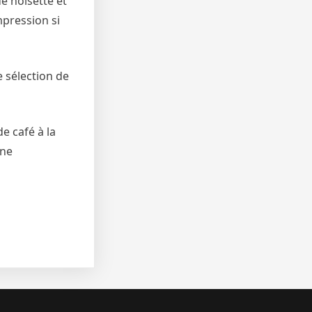
e noisette et
mpression si
 sélection de
e café à la
nne