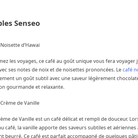
bles Senseo
é Noisette d’Hawai
mez les voyages, ce café au goût unique vous fera voyager j
vec ses notes de noix et de noisettes prononcées. Le
café n
lement un goût subtil avec une saveur légèrement chocola
on gourmande et relaxante.
 Crème de Vanille
ème de Vanille est un café délicat et rempli de douceur. Lors
u café, la vanille apporte des saveurs subtiles et aérienne
t beurré. Ce café est parfait accompagné de quelques pâti