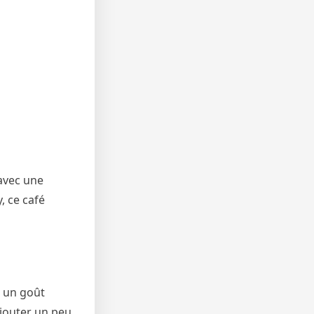
vec une
, ce café
e un goût
jouter un peu