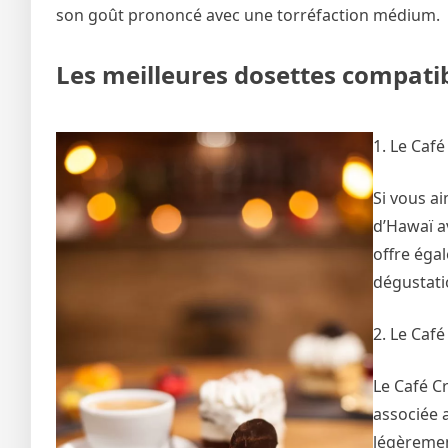
son goût prononcé avec une torréfaction médium.
Les meilleures dosettes compati
1. Le Caf
Si vous ai
d’Hawaï a
offre éga
dégustati
2. Le Café
Le Café Cr
associée a
légèremen