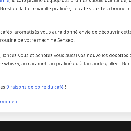
omie
, le café praliné dégage des arômes subtils d’amande, d
rest ou la tarte vanille pralinée, ce café vous fera bonne i
cafés aromatisés vous aura donné envie de découvrir cette
a routine de votre machine Senseo.
, lancez-vous et achetez vous aussi vos nouvelles dosettes d
e de whisky, au caramel, au praliné ou à l’amande grillée ! Bo
 les
9 raisons de boire du café
!
 Comment